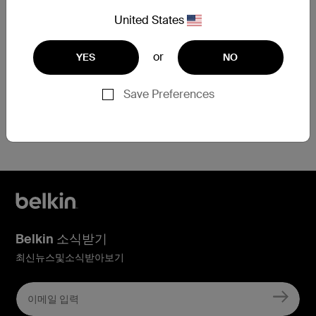
United States
보증 교환 요청 제출
or
YES
NO
Save Preferences
등록에 도움이 필요한 경우
지금 여기를 클릭
하세요
Belkin 소식받기
최신뉴스및소식받아보기