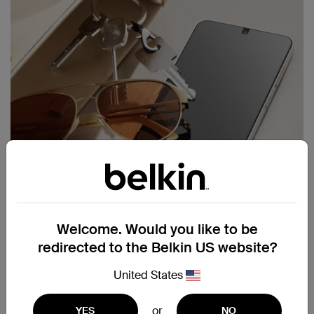
Welcome. Would you like to be
9H 연필 경도 등급
redirected to the Belkin US website?
내긁기성이 높아 열쇠, 동전, 일상 속 마모로부터 보호
United States
하는 데 도움이 됩니다.
or
YES
NO