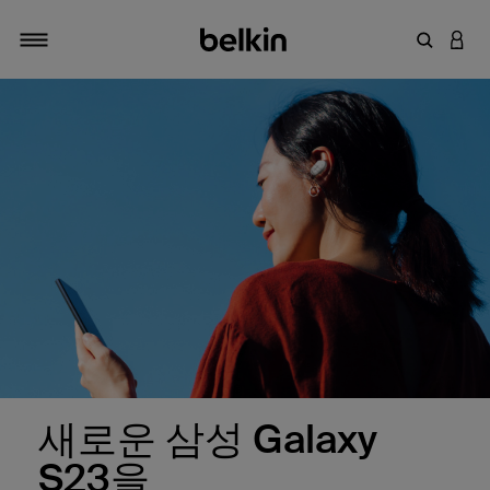
키워드 또
LOGI
탐색 설정/해제
새로운 삼성 Galaxy
S23을