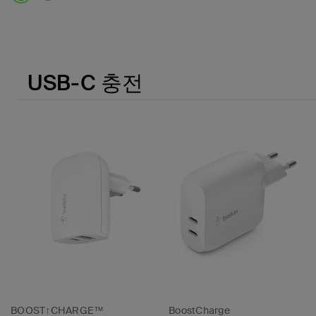
Price:
USB-C 충전
BOOST↑CHARGE™
BoostCharge