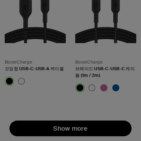
BoostCharge
BoostCharge
꼬임형 USB-C-USB-A 케이블
브레이드 USB-C-USB-C 케이
블 (1m / 2m)
Price:
Price:
Show more