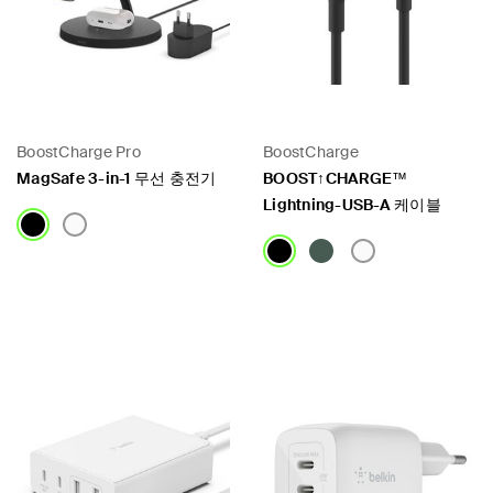
BoostCharge Pro
BoostCharge
MagSafe 3-in-1 무선 충전기
BOOST↑CHARGE™
Lightning-USB-A 케이블
Price:
Price: