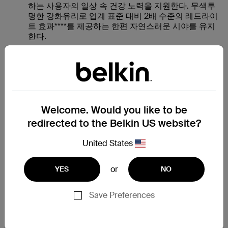
하는 사용자의 일상 속 건강 노력을 지원한다. 무색투
명한 강화유리로 업계 표준 대비 2배 수준의 레드라이
트 효과****를 제공하는 한편 자연스러운 시야를 유지
한다.
모든 타이탄 에코가드 강화유리는 FSC 인증 종이를 사용한
100% 재활용 가능한 포장재에 담겨 배송된다. 각 키트에는
극세사 천, 먼지 제거 시트, 그리고 정확하고 간편한 부착을
위한 친환경 정렬 트레이가 포함되어 있다. 타이탄 에코가드
는 초음파 지문 센서와 호환되며 차세대 장치 디스플레이에
맞추어 설계한 제품군이다.
Welcome. Would you like to be
redirected to the Belkin US website?
파손되었다면 고치면 됩니다. 빠르고 쉽
고 간단합니다.
United States
Belkin은 최고 품질의 제품 경험을 제공하기 위한 노력을 더
욱 강화하며 기존 제품 보증에 더해 새로운 마모 및 손상 교
or
YES
NO
체 프로그램을 도입한다. 이번 달부터 소비자는 일상적인 사
용이나 불가피한 사고로 손상된 강화유리는 Belkin.com에
Save Preferences
서 간편하게 교체할 수 있다. 새로운 교체 절차는 간단하고
투명하며, 무엇보다도 번거로운 작업이 없다.
제품 교체는 계속해서 무료로 제공되며, 배송 및 처리 수수