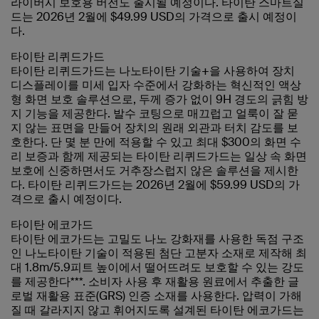
라이버시 보호용 버전도 출시될 예정이다. 타이탄 스마트실
드는 2026년 2월에 $49.99 USD의 가격으로 출시 예정이
다.
타이탄 리퀴드가드
타이탄 리퀴드가드는 나노타이탄 기술+을 사용하여 장치
디스플레이를 미세 입자 수준에서 강화하는 혁신적인 액상
형 화면 보호 솔루션으로, 두께 증가 없이 9H 경도의 긁힘 방
지 기능을 제공한다. 발수 코팅으로 매끄럽고 얼룩이 잘 묻
지 않는 표면을 만들어 장치의 원래 외관과 터치 감도를 보
호한다. 단 몇 분 만에 적용할 수 있고 최대 $300의 화면 수
리 보증과 함께 제공되는 타이탄 리퀴드가드는 일상 속 화면
보호에 신중하면서도 거추장스럽지 않은 솔루션을 제시한
다. 타이탄 리퀴드가드는 2026년 2월에 $59.99 USD의 가
격으로 출시 예정이다.
타이탄 에코가드
타이탄 에코가드는 고밀도 나노 강화재를 사용한 독점 구조
인 나노타이탄 기술이 적용된 첨단 고분자 소재로 제작해 최
대 1.8m/5.9피트 높이에서 떨어뜨려도 보호할 수 있는 강도
를 제공한다***. 소비자 사용 후 재활용 원료에서 추출한 글
로벌 재활용 표준(GRS) 인증 소재를 사용한다. 압력이 가해
질 때 갈라지지 않고 휘어지도록 설계된 타이탄 에코가드는