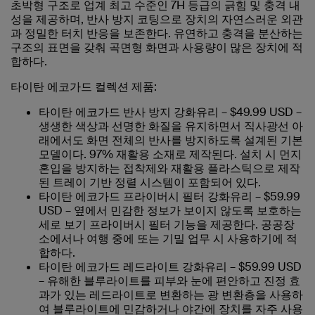
초박형 구조로 업계 최고 수준인 7H 등급의 긁힘 및 충격 내
성을 제공하며, 반사 방지 코팅으로 장치의 자연스러운 외관
과 정밀한 터치 반응을 보존한다. 유연하고 충격을 분산하는
구조의 표면을 갖춰 곡면형 화면과 사용량이 많은 장치에 적
합하다.
타이탄 에코가드 컬렉션 제품:
타이탄 에코가드 반사 방지 강화유리 – $49.99 USD –
생생한 색상과 선명한 화질을 유지하면서 직사광선 아
래에서도 화면 전체의 반사를 방지하도록 설계된 기본
모델이다. 97% 재활용 소재로 제작된다. 설치 시 먼지
혼입을 방지하는 접착제와 재활용 플라스틱으로 제작
된 트레이 기반 정렬 시스템이 포함되어 있다.
타이탄 에코가드 프라이버시 필터 강화유리 – $59.99
USD – 옆에서 민감한 정보가 보이지 않도록 보호하는
세로 보기 프라이버시 필터 기능을 제공한다. 공공장
소에서나 여행 중에 또는 기밀 업무 시 사용하기에 적
합하다.
타이탄 에코가드 레드라이트 강화유리 – $59.99 USD
– 유해한 블루라이트를 피부와 눈에 편안하고 진정 효
과가 있는 레드라이트로 변환하는 광 변환층을 사용하
여 블루라이트에 민감하거나 야간에 장치를 자주 사용