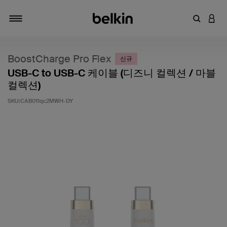
키워드 또
LOGI
탐색 설정/해제
BoostCharge Pro Flex
신규
USB-C to USB-C 케이블 (디즈니 컬렉션 / 마블
컬렉션)
SKU:
CAB011qc2MWH-DY
고객 평가 5점 만점에 3.5점