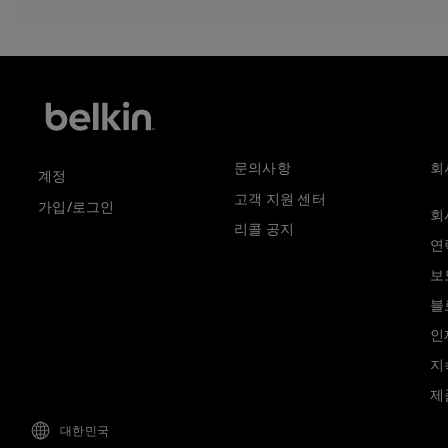
문의사항
회
계정
고객 지원 센터
가입/로그인
회
리콜 공지
연
보
블
인
지
제
대한민국