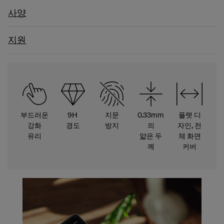
사양
지원
부드러운
9H
지문
0.33mm
플랫 디
강화
경도
방지
의
자인, 전
유리
얇은 두
체 화면
께
커버