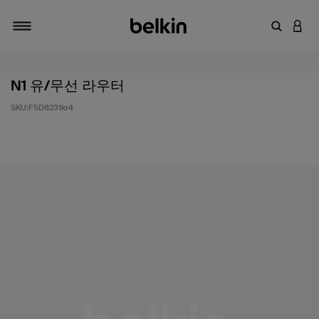
키워드 또
LOGI
탐색 설정/해제
N1 유/무선 라우터
SKU:
F5D8231kr4
고객 평가 5점 만점에 4.1점