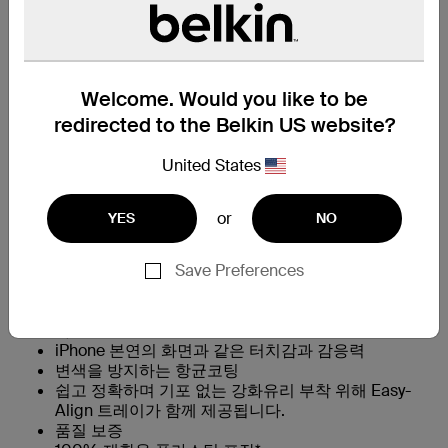
벨킨 공식몰
Welcome. Would you like to be
redirected to the Belkin US website?
개요:
United States
역대 가장 강력한 강화유리 보호 필름**
일반 강화 유리보다 최대 2.7배 더 강해졌습니다†
or
YES
NO
이전 UltraGlass 강화유리 보호 필름보다 24% 향상된
†† 낙하 성능
0.29mm 두께
Save Preferences
9H 경도 테스트 통과‡
긁힘, 균열, 얼룩, 지문으로부터 효과적으로 보호합니
다.
iPhone 본연의 화면과 같은 터치감과 감응력
변색을 방지하는 항균코팅
쉽고 정확하며 기포 없는 강화유리 부착 위해 Easy-
Align 트레이가 함께 제공됩니다.
품질 보증