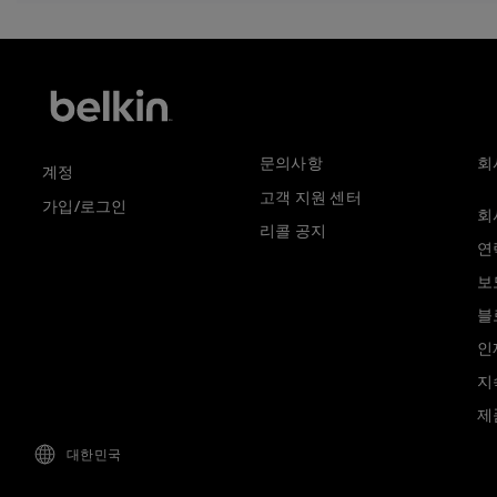
문의사항
회
계정
고객 지원 센터
가입/로그인
회
리콜 공지
연
보
블
인
지
제
대한민국