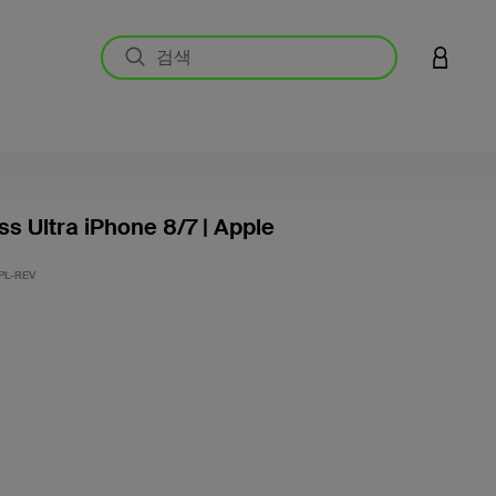
LOGIN 
ss Ultra iPhone 8/7 | Apple
고객 평
PL-REV