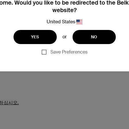
me. Would you like to be redirected to the Bel
website?
United States
or
YES
NO
Save Preferences
지원
하십시오.