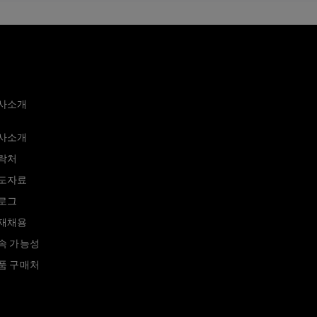
사소개
사소개
락처
도자료
로그
재채용
속 가능성
품 구매처