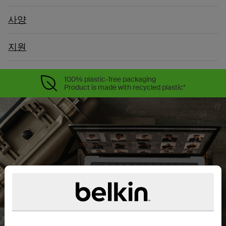
사양
지원
100% plastic-free packaging
Product is made with recycled plastic*