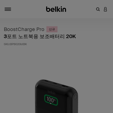
키워드 또
LOGI
탐색 설정/해제
BoostCharge Pro
신규
3포트 노트북용 보조배터리 20K
SKU:
BPB020btBK
고객 평가 5점 만점에 5점