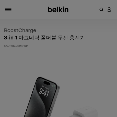
키워드 또
LOGI
탐색 설정/해제
BoostCharge
3-in-1 마그네틱 폴더블 무선 충전기
SKU:
WIZ029krWH
고객 평가 5점 만점에 5점