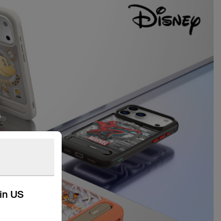
kin US