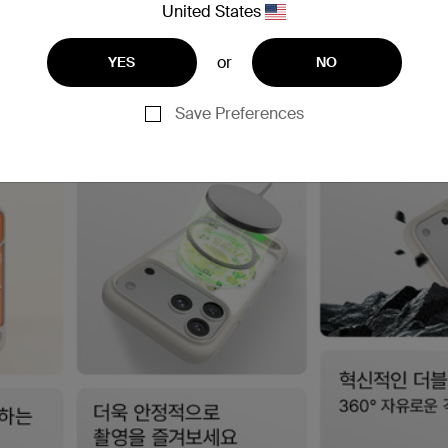
United States
or
YES
NO
Save Preferences