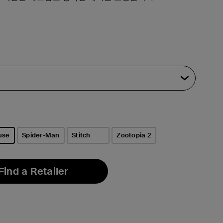
use
Spider-Man
Stitch
Zootopia 2
Find a Retailer