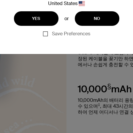
United States
or
YES
NO
Save Preferences
일체형 USB
USB-C 케이블이 포함되
장된 케이블을 꽂기만 하면
에서나 손쉽게 충전할 수 
§
10,000
mAh
10,000mAh의 배터리 용량
‡
수 있으며
, 최대 43시간
하여 언제 어디서나 연결 