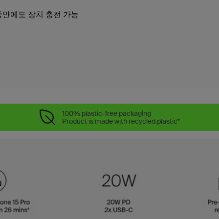
동안에도 장치 충전 가능
100% plastic-free packaging
Product is made with recycled plastic*