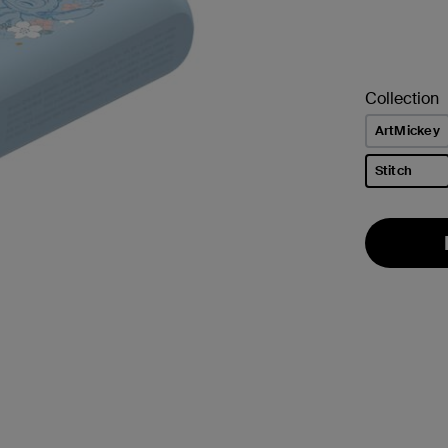
Collection
ArtMickey
Stitch
선택됨