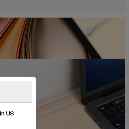
kin US