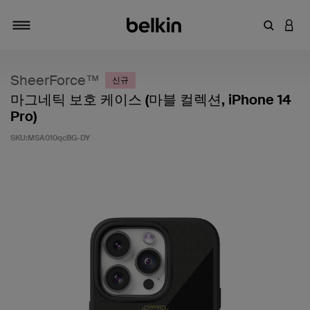
키워드 또
LOGI
탐색 설정/해제
SheerForce™
신규
마그네틱 보호 케이스 (마블 컬렉션, iPhone 14
Pro)
SKU:
MSA010qcBG-DY
고객 평가 5점 만점에 3.2점