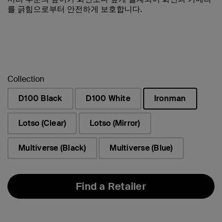
를 긁힘으로부터 안전하게 보호합니다.
Collection
D100 Black
D100 White
Ironman
선택됨
Lotso (Clear)
Lotso (Mirror)
Multiverse (Black)
Multiverse (Blue)
Find a Retailer