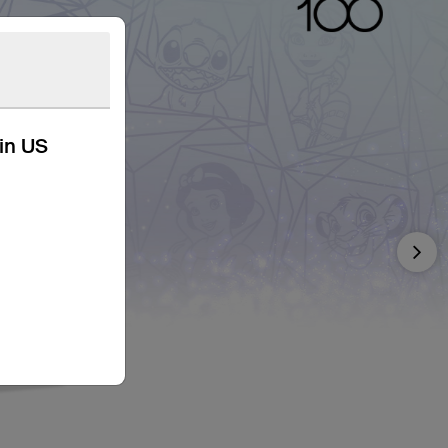
kin US
Nex