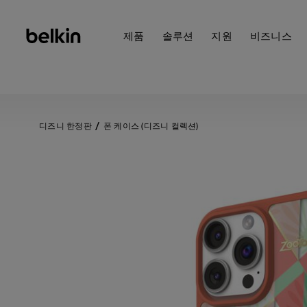
제품
솔루션
지원
비즈니스
디즈니 한정판
폰 케이스 (디즈니 컬렉션)