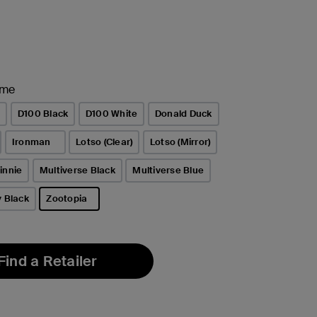
ame
e
D100 Black
D100 White
Donald Duck
Ironman
Lotso (Clear)
Lotso (Mirror)
innie
Multiverse Black
Multiverse Blue
y Black
Zootopia
선택됨
Find a Retailer