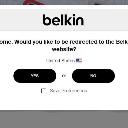
me. Would you like to be redirected to the Bel
website?
United States
or
YES
NO
Save Preferences