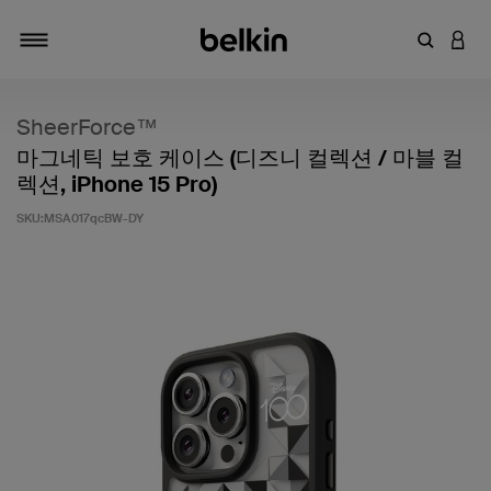
키워드 또
LOGI
탐색 설정/해제
SheerForce™
마그네틱 보호 케이스 (디즈니 컬렉션 / 마블 컬
렉션, iPhone 15 Pro)
SKU:
MSA017qcBW-DY
고객 평가 5점 만점에 5점