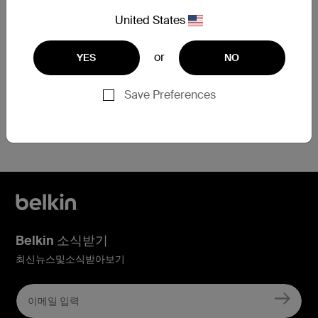
United States
보증 교환 요청 제출
or
YES
NO
Save Preferences
등록에 도움이 필요한 경우
지금 여기를 클릭
하세요
Belkin 소식받기
최신뉴스및소식받아보기