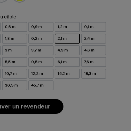
u câble
0,6 m
0,9 m
1,2 m
0,1 m
1,8 m
0,2 m
2,1 m
2,4 m
sélectionné(s)
3 m
3,7 m
4,3 m
4,6 m
5,5 m
0,5 m
6,1 m
7,6 m
10,7 m
12,2 m
15,2 m
18,3 m
30,5 m
45,7 m
uver un revendeur