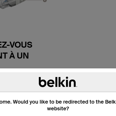
Z-VOUS
T À UN
TEURS
et profitez de transmissions
e câble Belkin de
 CAT6. Ce câble de
me. Would you like to be redirected to the Bel
met de connecter un
website?
 de bureau à une prise
outeur ou un autre