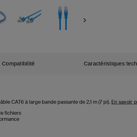
Next
Compatibilité
Caractéristiques tec
câble CAT6 à large bande passante de 2,1 m (
7
pi).
En savoir p
de fichiers
formance