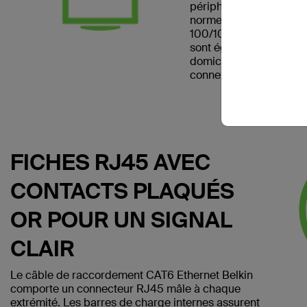
périphérique réseau. Il
norme CAT6 et peut être
100/1000BASE-T. Les 
sont également pratiqu
domicile et les chambre
connexion Internet filair
FICHES RJ45 AVEC
CONTACTS PLAQUÉS
OR POUR UN SIGNAL
CLAIR
Le câble de raccordement CAT6 Ethernet Belkin
comporte un connecteur RJ45 mâle à chaque
extrémité. Les barres de charge internes assurent