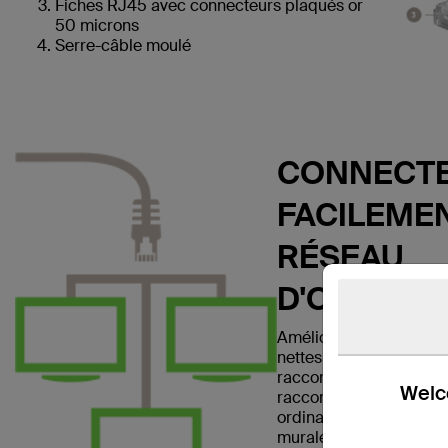
Fiches RJ45 avec connecteurs plaqués or
50 microns
Serre-câble moulé
CONNECTE
FACILEMEN
RÉSEAU
D'ORDINA
Améliorez votre réseau 
nettes et claires avec l
raccordement Ethernet
Welco
raccordement vous per
ordinateur portable ou
murale, un modem, un r