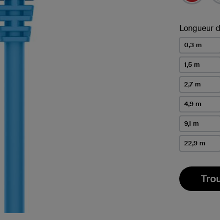
Longueur d
0,3 m
1,5 m
2,7 m
4,9 m
9,1 m
22,9 m
Tro