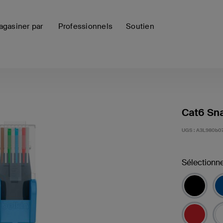
gasiner par
Professionnels
Soutien
Cat6 Sna
UGS :
A3L980b07
Sélectionne