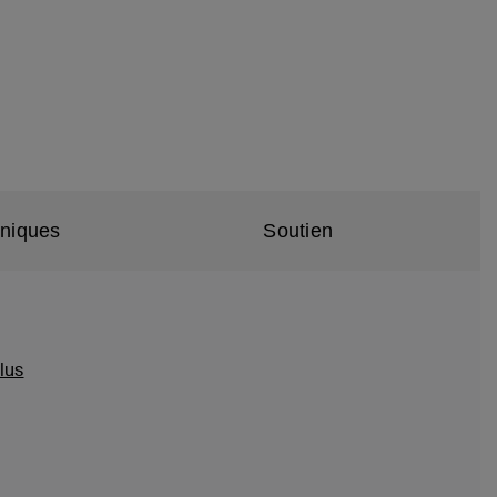
hniques
Soutien
lus