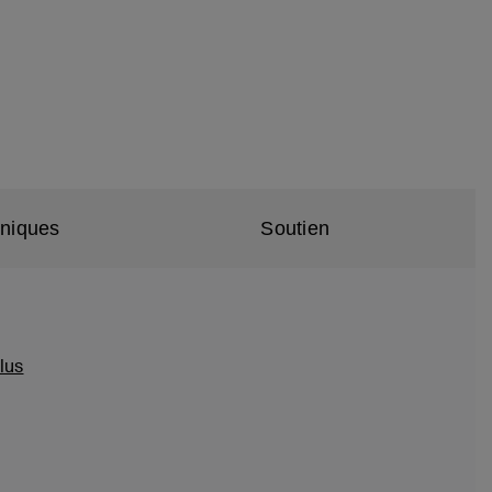
hniques
Soutien
lus