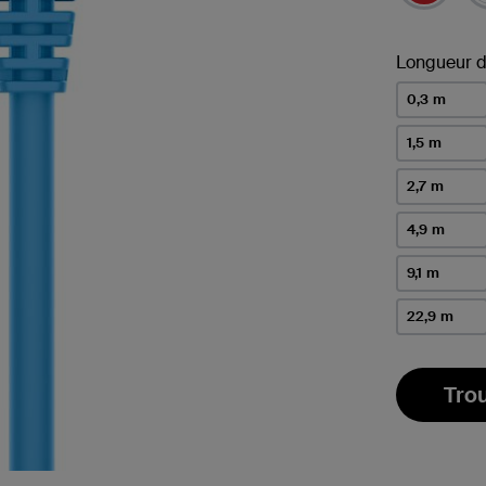
Longueur d
0,3 m
1,5 m
2,7 m
4,9 m
9,1 m
22,9 m
Tro