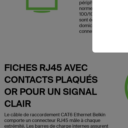
périphérique réseau. Il
norme CAT6 et peut être
100/1000BASE-T. Les 
sont également pratiqu
domicile et les chambre
connexion Internet filair
FICHES RJ45 AVEC
CONTACTS PLAQUÉS
OR POUR UN SIGNAL
CLAIR
Le câble de raccordement CAT6 Ethernet Belkin
comporte un connecteur RJ45 mâle à chaque
extrémité. Les barres de charge internes assurent