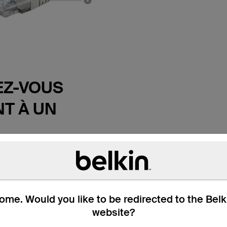
Z-VOUS
T À UN
TEURS
et profitez de transmissions
e câble Belkin de
 CAT6. Ce câble de
me. Would you like to be redirected to the Bel
met de connecter un
website?
 de bureau à une prise
outeur ou un autre