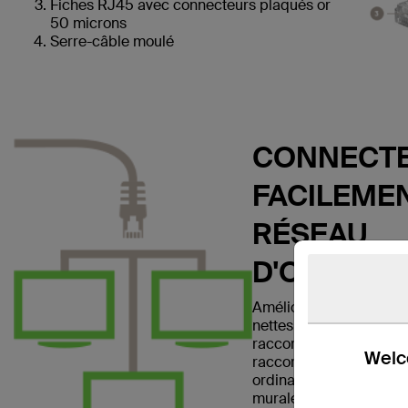
Fiches RJ45 avec connecteurs plaqués or
50 microns
Serre-câble moulé
CONNECTE
FACILEMEN
RÉSEAU
D'ORDINA
Améliorez votre réseau 
nettes et claires avec l
raccordement Ethernet
Welco
raccordement vous per
ordinateur portable ou
murale, un modem, un r