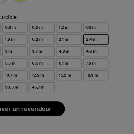
u câble
0,6 m
0,9 m
1,2 m
0,1 m
1,8 m
0,2 m
2,1 m
2,4 m
sélectionné(s)
3 m
3,7 m
4,3 m
4,6 m
5,5 m
0,5 m
6,1 m
7,6 m
10,7 m
12,2 m
15,2 m
18,3 m
30,5 m
45,7 m
uver un revendeur