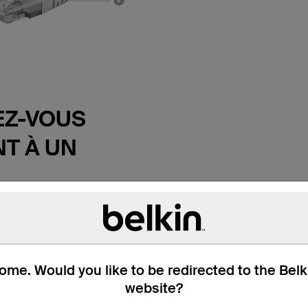
Z-VOUS
T À UN
TEURS
et profitez de transmissions
e câble Belkin de
 CAT6. Ce câble de
me. Would you like to be redirected to the Bel
met de connecter un
website?
 de bureau à une prise
outeur ou un autre