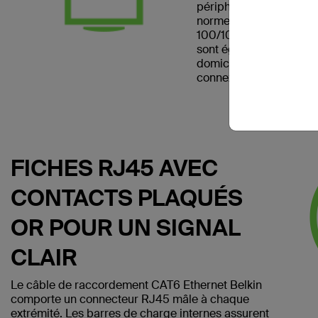
périphérique réseau. Il
norme CAT6 et peut être
100/1000BASE-T. Les 
sont également pratiqu
domicile et les chambre
connexion Internet filair
FICHES RJ45 AVEC
CONTACTS PLAQUÉS
OR POUR UN SIGNAL
CLAIR
Le câble de raccordement CAT6 Ethernet Belkin
comporte un connecteur RJ45 mâle à chaque
extrémité. Les barres de charge internes assurent