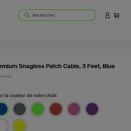
CONNEXION
Panier
emium Snagless Patch Cable, 3 Feet, Blue
03-BLUS
z la couleur de votre choix
ectionné(s)