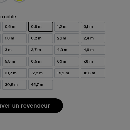
u câble
0,6 m
0,9 m
1,2 m
0,1 m
sélectionné(s)
1,8 m
0,2 m
2,1 m
2,4 m
3 m
3,7 m
4,3 m
4,6 m
5,5 m
0,5 m
6,1 m
7,6 m
10,7 m
12,2 m
15,2 m
18,3 m
30,5 m
45,7 m
uver un revendeur