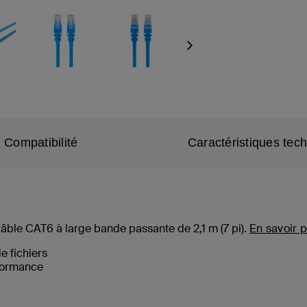
Next
Compatibilité
Caractéristiques tec
câble CAT6 à large bande passante de 2,1 m (
7
pi).
En savoir p
de fichiers
formance