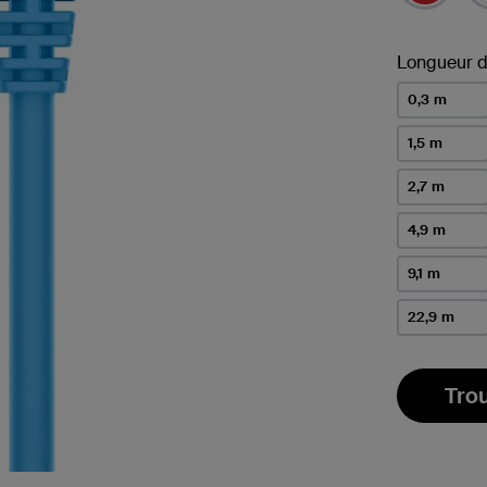
Longueur d
0,3 m
1,5 m
2,7 m
4,9 m
9,1 m
22,9 m
Tro