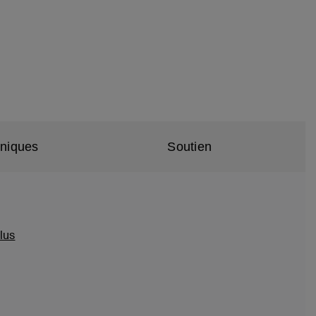
hniques
Soutien
lus