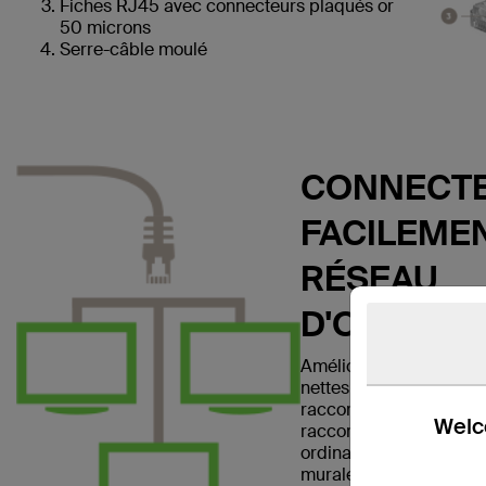
Fiches RJ45 avec connecteurs plaqués or
50 microns
Serre-câble moulé
CONNECTE
FACILEMEN
RÉSEAU
D'ORDINA
Améliorez votre réseau 
nettes et claires avec l
raccordement Ethernet
Welco
raccordement vous per
ordinateur portable ou
murale, un modem, un r