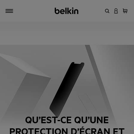
Entrez un mot
CONNEXI
Panie
Activer/désactiver la navigation
QU’EST-CE QU’UNE
PROTECTION D’ÉCRAN ET