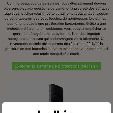
Comme beaucoup de personnes, vous êtes sûrement devenu
plus sensibles aux questions de santé, et la propreté des surfaces
que vous touchez vous importe certainement davantage. L’écran
de votre appareil, que vous touchez de nombreuses fois par jour,
peut être la base d’une prolifération bactérienne. Grâce à une
protection d’écran antimicrobienne, vous pouvez empêcher ce
genre de désagrément, et éviter d’utiliser des lingettes
nettoyantes abrasives qui endommagent votre téléphone. Un
***
revêtement antimicrobien permet de réduire de 99 %
la
prolifération des bactéries sur votre téléphone, vous offrant ainsi
une totale tranquillité d’esprit.
Explorer la gamme de protections d’écran >