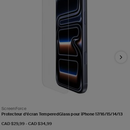
Nex
ScreenForce
Protecteur d’écran TemperedGlass pour iPhone 17/16/15/14/13
Prix:
CAD $29,99
-
CAD $34,99