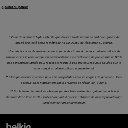
Ajouter au panier
† Verre de qualité 9H (plus robuste que l'acier à faible teneur en carbone, qui est de
qualité 5H) testé selon la méthode ASTM D3363 de résistance au crayon.
* D’après les tests de résistance aux impacts de chutes du verre en aluminosilicate de
lithium versus le verre trempé en aluminosilicate avec l’utilisation de papier abrasif. 80 %
des échantillons utilisés pour le test ont résisté à des chutes 2 fois plus élevées que le
verre trempé en aluminosilicate conventionnel.
** Films protecteurs optimisés pour être compatibles avec les coques de protection. Il est
possible qu’ils n’atteignent pas les rebords de l’écran de l’iPhone.
*** Sur la base des résultats obtenus par des laboratoires tiers qui ont mené le test
standard JIS Z 28012010. Contient un produit biocide : chlorure de diméthyloctadécyl[3-
(triméthoxysilyl)propyl]ammonium