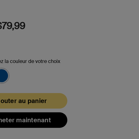
104
Reviews.
Lien
vers
la
79,99
même
page.
z la couleur de votre choix
(s)
jouter au panier
heter maintenant