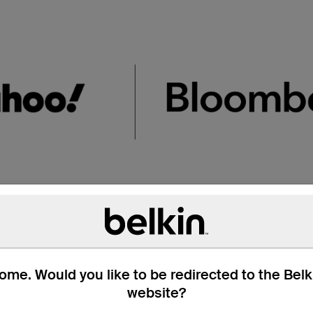
omade sans câbles su
me. Would you like to be redirected to the Bel
website?
s intégrés. Vous n’avez donc plus besoin de penser à emporte
avec les câbles intégrés Lightning et USB-C. Profitez de la 