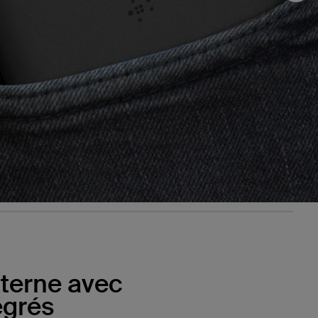
xterne avec
égrés