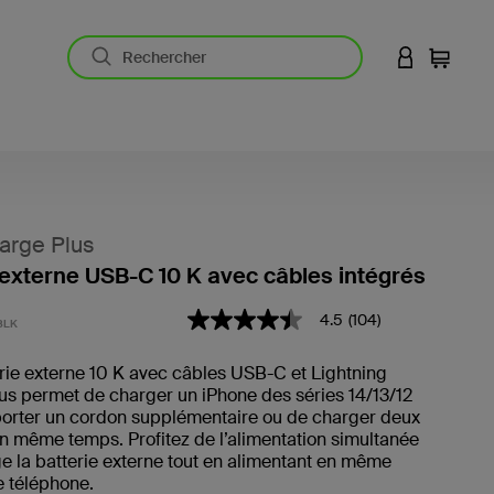
CONNEXION
Panier
arge Plus
 externe USB-C 10 K avec câbles intégrés
4,4 sur 5 (avis clients)
4.5
(104)
4.5
BLK
étoiles
sur
rie externe 10 K avec câbles USB-C et Lightning
5
us permet de charger un iPhone des séries 14/13/12
,
valeur
porter un cordon supplémentaire ou de charger deux
de
n même temps. Profitez de l’alimentation simultanée
note
e la batterie externe tout en alimentant en même
moyenne.
e téléphone.
Read