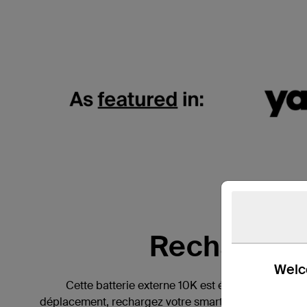
Recharge n
Welco
Cette batterie externe 10K est équipée de câble
déplacement, rechargez votre smartphone et tablette 