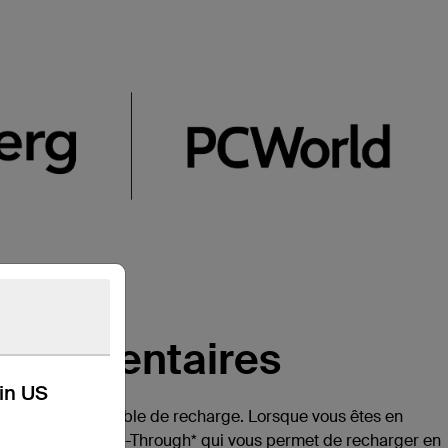
pplémentaires
kin US
r votre propre câble de recharge. Lorsque vous êtes en
fonctionnalité Pass-Through* qui vous permet de recharger en