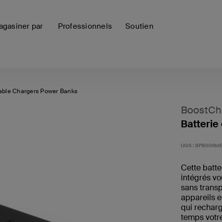
gasiner par
Professionnels
Soutien
able Chargers Power Banks
BoostCh
Batterie
UGS :
BPB006bt
Cette batte
intégrés vo
sans trans
appareils e
qui recharg
temps votr