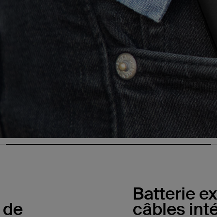
Batterie e
 de
câbles int