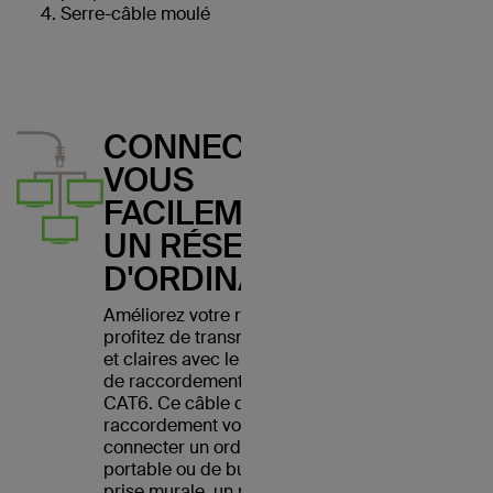
Serre-câble moulé
CONNECTEZ-
VOUS
FACILEMENT À
UN RÉSEAU
D'ORDINATEURS
Améliorez votre réseau et
profitez de transmissions nettes
et claires avec le câble Belkin
de raccordement Ethernet
CAT6. Ce câble de
raccordement vous permet de
connecter un ordinateur
portable ou de bureau à une
prise murale, un modem, un