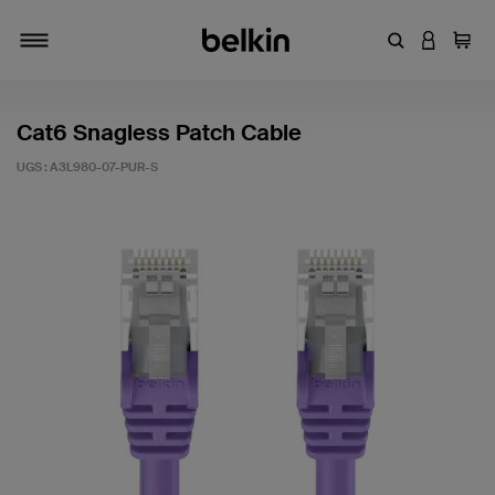
Entrez un mot
CONNEXI
Panie
Activer/désactiver la navigation
Cat6 Snagless Patch Cable
UGS :
A3L980-07-PUR-S