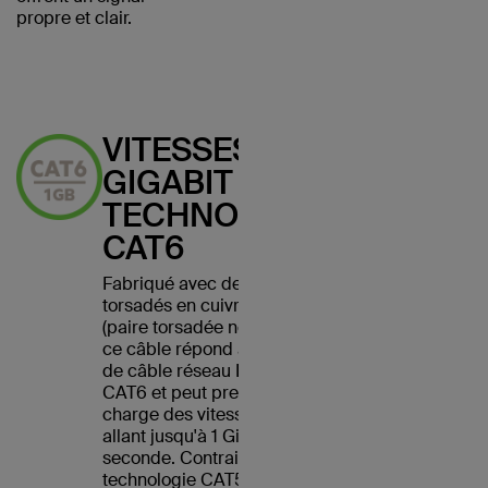
propre et clair.
VITESSES
GIGABIT AVEC
TECHNOLOGIE
CAT6
Fabriqué avec des fils
torsadés en cuivre UTP
(paire torsadée non blindée),
ce câble répond à la norme
de câble réseau Ethernet
CAT6 et peut prendre en
charge des vitesses Ethernet
allant jusqu'à 1 Gigabit par
seconde. Contrairement à la
technologie CAT5, les