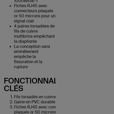
1000BASE-T
Fiches RJ45 avec
connecteurs plaqués
or 50 microns pour un
signal clair
4 paires torsadées de
fils de cuivre
multibrins empêchant
la diaphonie
La conception sans
emmêlement
empêche la
fissuration et la
rupture
FONCTIONNALITÉS
CLÉS
Fils torsadés en cuivre UTP
Gaine en PVC durable
Fiches RJ45 avec connecteurs
plaqués or 50 microns