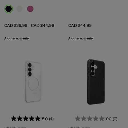
Prix:
Prix:
CAD $39,99
-
CAD $44,99
CAD $44,99
Ajouter au panier
Ajouter au panier
5.0
(4)
0.0
(0)