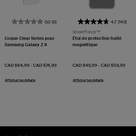
0.0
(0)
4.7
(143)
SheerForce™
Coque Clear Series pour
Étui de protection traité
Samsung Galaxy Z 8
magnétique
Prix:
Prix:
CAD $64,99
-
CAD $74,99
CAD $49,99
-
CAD $59,99
Afficher les détails
Afficher les détails