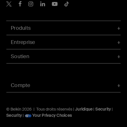
Belkin Twitter
Belkin Facebook
Belkin Instagram
Belkin LinkedIn
Belkin Youtube
Belkin TikTok
Produits
Entreprise
Soutien
Compte
© Belkin 2026 | Tous droits réservés |
Juridique
|
Security
|
Security
|
Your Privacy Choices