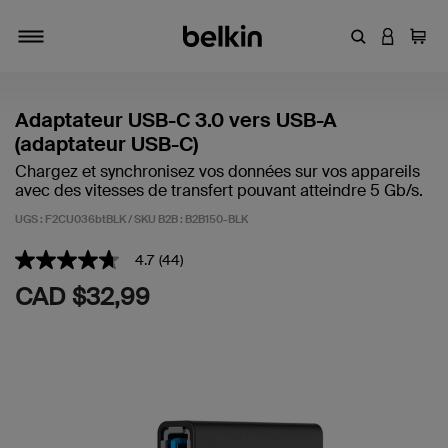
Entrez un mot
CONNEXI
Panie
Activer/désactiver la navigation
Adaptateur USB-C 3.0 vers USB-A
(adaptateur USB-C)
Chargez et synchronisez vos données sur vos appareils
avec des vitesses de transfert pouvant atteindre 5 Gb/s.
UGS : F2CU036btBLK / SKU B2B :
B2B150-BLK
4,7 sur 5 (avis clients)
4.7
(44)
4.7
étoiles
CAD $32,99
sur
5
,
valeur
de
note
moyenne.
Read
44
Reviews.