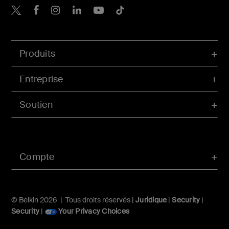
Belkin Twitter
Belkin Facebook
Belkin Instagram
Belkin LinkedIn
Belkin Youtube
Belkin TikTok
Produits
Entreprise
Soutien
Compte
© Belkin 2026 | Tous droits réservés |
Juridique
|
Security
|
Security
|
Your Privacy Choices