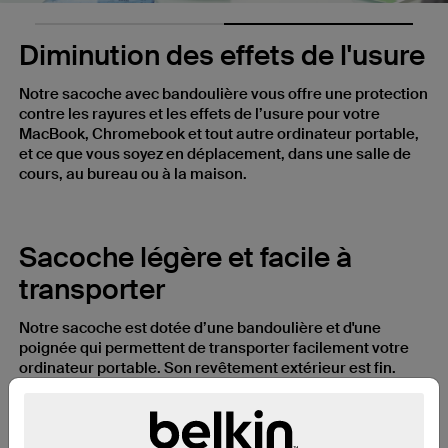
Diminution des effets de l'usure
Notre sacoche avec bandoulière vous offre une protection
contre les rayures et les effets de l’usure pour votre
MacBook, Chromebook et tout autre ordinateur portable,
et ce que vous soyez en déplacement, dans une salle de
cours, au bureau ou à la maison.
Sacoche légère et facile à
transporter
Notre sacoche est dotée d’une bandoulière et d'une
poignée qui permettent de transporter facilement votre
ordinateur portable. Son revêtement extérieur est fin.
Vous pouvez ainsi glisser la sacoche dans votre sac à dos
ou mallette.