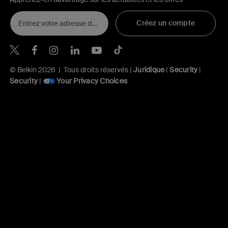
Créez un compte
Belkin Twitter
Belkin Facebook
Belkin Instagram
Belkin LinkedIn
Belkin Youtube
Belkin TikTok
© Belkin 2026 | Tous droits réservés |
Juridique
|
Security
|
Security
|
Your Privacy Choices