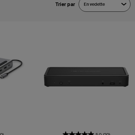
Trier par
En vedette
60)
5.0
(20)