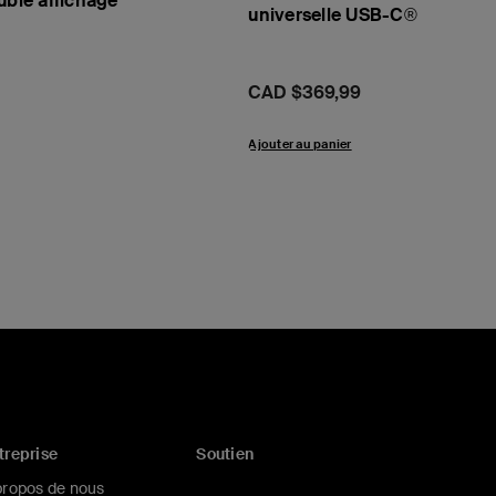
uble affichage
universelle USB-C®
Prix:
CAD $369,99
Ajouter au panier
treprise
Soutien
propos de nous