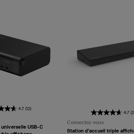
4.7
(12)
4.7
(2
Connectez-vous
l universelle USB-C
Station d'accueil triple affic