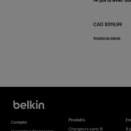
14 ports avec do
Prix:
CAD $319,99
Ajouter au panier
Produits
En
Compte
Chargeurs sans fil
À 