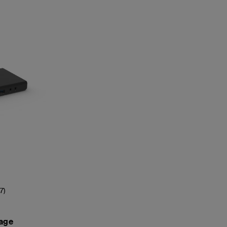
7)
hage