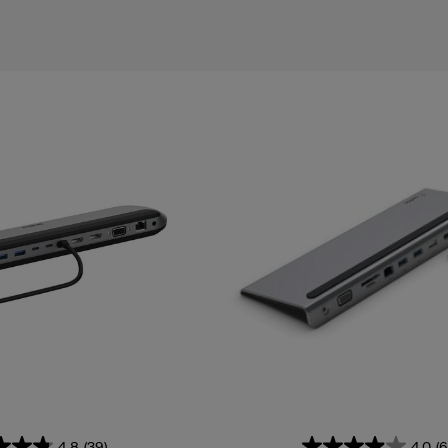
4.8
(39)
4.0
(