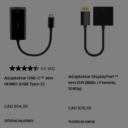
4.5
(42)
Adaptateur DisplayPort™
Adaptateur USB-C™ vers
vers DVI (Mâle / Femelle,
HDMI® (USB Type-C)
1080p)
Prix:
CAD $54,99
Prix:
CAD $26,99
Afficher les détails
Ajouter au panier