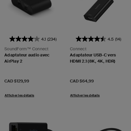
4.1
(234)
4.5
(14)
SoundForm™ Connect
Connect
Adaptateur audio avec
Adaptateur USB-C vers
AirPlay 2
HDMI 2.1 (8K, 4K, HDR)
Prix:
Prix:
CAD $129,99
CAD $64,99
Afficher les détails
Afficher les détails