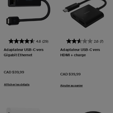
4.6
(29)
2.6
(7)
Adaptateur USB-C vers
Adaptateur USB-C vers
Gigabit Ethernet
HDMI + charge
Prix:
CAD $39,99
Prix:
CAD $39,99
Afficher les détails
Ajouter au panier