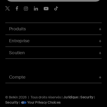
Belkin Twitter
Belkin Facebook
Belkin Instagram
Belkin LinkedIn
Belkin Youtube
Belkin TikTok
Produits
Entreprise
Soutien
Compte
© Belkin 2026 | Tous droits réservés |
Juridique
|
Security
|
Security
|
Your Privacy Choices