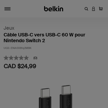
Entrez un mot
CONNEXI
Panie
Activer/désactiver la navigation
Jeux
Câble USB-C vers USB-C 60 W pour
Nintendo Switch 2
UGS :
ENA008fq2MBK
4,8 sur 5 (avis clients)
(0)
Aucune
cote
CAD $24,99
pour
ce
produit
Lien
vers
la
même
page.