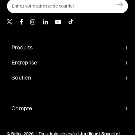
Belkin Twitter
Belkin Facebook
Belkin Instagram
Belkin LinkedIn
Belkin Youtube
Belkin TikTok
Produits
Entreprise
Soutien
Compte
© Belkin 2026 | Tous droits réservés |
Juridique
|
Security
|