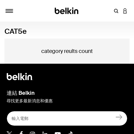
輸入關鍵
登入
切換瀏覽方式
CAT5e
category reults count
連結 Belkin
尋找更多最新消息和優惠
Belkin Twitter
Belkin Hong Kong Faceboo
Belkin Instagram
Belkin Hong Kong Lin
Belkin Youtube
Belkin TikTok