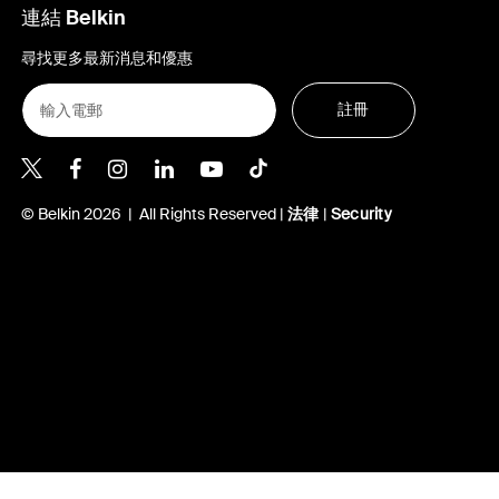
連結 Belkin
尋找更多最新消息和優惠
註冊
Belkin Twitter
Belkin Hong Kong Facebook
Belkin Instagram
Belkin Hong Kong Lin
Belkin Youtube
Belkin TikTok
© Belkin 2026 | All Rights Reserved |
法律
|
Security