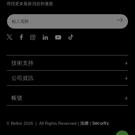
尋找更多最新消息和優惠
Belkin Twitter
Belkin Hong Kong Faceboo
Belkin Instagram
Belkin Hong Kong Lin
Belkin Youtube
Belkin TikTok
技術支持
公司資訊
帳號
法律
Security
© Belkin 2026 | All Rights Reserved |
|