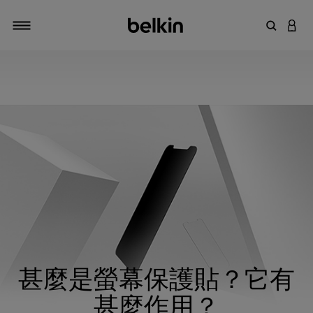
輸入關鍵
登入
切換瀏覽方式
甚麼是螢幕保護貼？它有
甚麼作用？