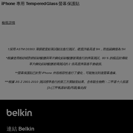
iPhone 專用 TemperedGlass 螢幕保護貼
Price:
檢視詳情
†採用 ASTM D3363 薄膜硬度鉛筆試驗法進行測試，硬度評級高達 9H，而低碳鋼僅為 5H
*根據使用粗砂紙對鋰鋁矽酸鹽與單片鋼化鋁矽酸鹽玻璃進行的摔落測試。80％ 的樣品於傳統
單片鋼化鋁矽酸鹽玻璃測試的 2 倍高度摔落後不會破損。
**螢幕保護貼已針對 iPhone 外殼相容性進行了優化，可能無法到達螢幕邊緣。
***根據 JIS Z 2801-2010 測試標準進行的第三方實驗室結果。含有殺生物劑：二甲基十八烷基
[3-(三甲氧基矽基)丙基]氯化銨
連結 Belkin