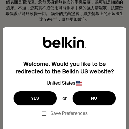
觸表面是否清潔。您每天碰觸無數次的手機螢幕，很可能是細菌的
溫床。不過，您其實不必使用可能損壞手機的強力清潔液，抗菌螢
幕保護貼能夠改變一切。 額外的抗菌塗層可減少螢幕上的細菌滋生
***
達 99%
，讓您更加放心。
了解螢幕保護貼 >
Welcome. Would you like to be
redirected to the Belkin US website?
United States
or
YES
NO
防窺螢幕保護貼
Save Preferences
您也可以選擇保障私隱安全的螢幕保護貼。無論您要遙距工作、在