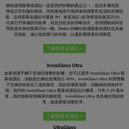
鋼化玻璃螢幕保護貼一直是我們的暢銷產品之一，提供多層保護、
降低日常刮傷和磨損，同時避免因不慎摔落和撞擊而造成的深層損
†
壞。這些螢幕保護貼均通過 9H
硬度測試 (鉛筆硬度的最高評分)，
代表它們具備防刮效果，而且仍然保持清晰晶亮，使用體驗就與使
用裝置本身的螢幕同出一轍。Belkin 的鋼化玻璃螢幕保護貼也具備
抗指紋、減少指紋髒污的功能，以避影響螢幕的清晰度。
了解螢幕保護貼 >
InvisiGlass Ultra
如要保護手機不受強烈撞擊的影響，您可以選擇 InvisiGlass Ultra 螢
幕保護貼，強韌度比鋼化玻璃高出 40%。InvisiGlass Ultra 利用雙離
子交換技術經化工過程製造，因此玻璃更強韌，但觸感依然維持平
滑。我們的 InvisiGlass Ultra 螢幕保護貼設計纖薄，只有 0.29 毫米
厚，因此能夠保留觸屏的敏銳度。InvisiGlass Ultra 也具備抗指紋效
果，確保螢幕清晰乾淨。
了解螢幕保護貼 >
UltraGlass