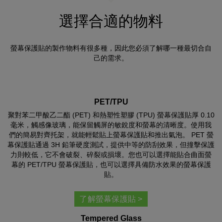
選擇合適的物料
螢幕保護貼的製作物料有很多種，因此您必須了解哪一種最切合自
己的需求。
PET/TPU
聚對苯二甲酸乙二酯 (PET) 和熱塑性塑膠 (TPU) 螢幕保護貼厚 0.10
毫米，觸感像玻璃，能保留觸屏的敏銳度和螢幕的清晰度。使用我
們的簡易對齊托架，就能輕鬆貼上螢幕保護貼和推出氣泡。 PET 螢
幕保護貼通過 3H 鉛筆硬度測試，提供中等的防刮效果，但撞擊保護
力則較低，它不會破裂、碎裂或損壞。您也可以選擇能貼合曲面螢
幕的 PET/TPU 螢幕保護貼，也可以選擇具備防水效果的螢幕保護
貼。
了解螢幕保護貼 >
Tempered Glass