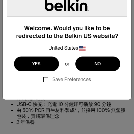
時尚貼耳式設計
半入耳式設計可減少耳塞對耳朵造成的壓迫感，，無
論運動、通勤或睡覺都能佩戴穩固
Welcome. Would you like to be
迷你充電盒輕巧便攜，附設鑰匙扣，可繫於腰帶、背
redirected to the Belkin US website?
包或手袋
26 小時總續航力 (耳機 6 小時，充電盒額外提供 20
United States
小時)
雙裝置連接：透過藍牙技術，同時連接兩部裝置
清晰通話技術：提供清晰透徹音質，同時降低背景噪
or
YES
NO
音
IPX4 級防水防汗
Save Preferences
3 種 EQ 預設模式，打造個人化聆聽體驗：低音增
強、平衡及 Belkin 標誌性音效
隨附矽膠尺寸調節用耳塞，可根據耳形調整尺寸，提
升佩戴舒適度
USB-C 快充：充電 10 分鐘即可播放 90 分鐘
由 50% PCR 再生材料製成*，並採用 100% 無塑膠
包裝，實踐環保理念
2 年保養