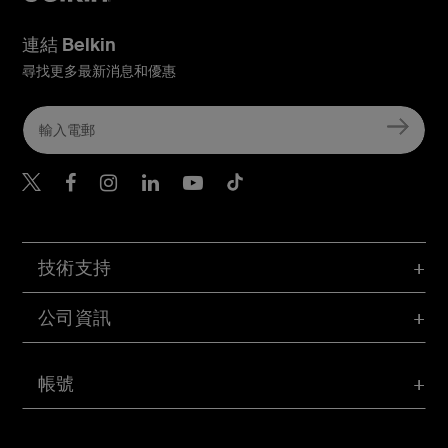
連結 Belkin
尋找更多最新消息和優惠
Belkin Twitter
Belkin Hong Kong Faceboo
Belkin Instagram
Belkin Hong Kong Lin
Belkin Youtube
Belkin TikTok
技術支持
公司資訊
帳號