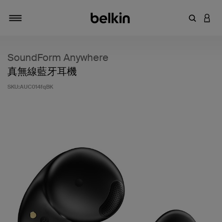
輸入關鍵
登入
切換瀏覽方式
SoundForm Anywhere
真無線藍牙耳機
SKU:
AUC014fqBK
5 客戶評分（滿分為 5 分）