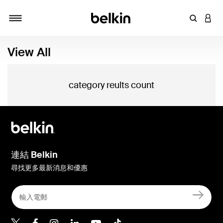
輸入關鍵
登入
切換瀏覽方式
View All
category reults count
連結 Belkin
尋找更多最新消息和優惠
Belkin Twitter
Belkin Hong Kong Faceboo
Belkin Instagram
Belkin Hong Kong Lin
Belkin Youtube
Belkin TikTok