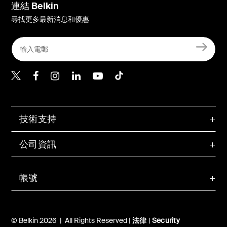
連結 Belkin
尋找更多最新消息和優惠
Belkin Twitter
Belkin Hong Kong Faceboo
Belkin Instagram
Belkin Hong Kong Lin
Belkin Youtube
Belkin TikTok
技術支持
公司資訊
帳號
© Belkin 2026 | All Rights Reserved |
法律
|
Security