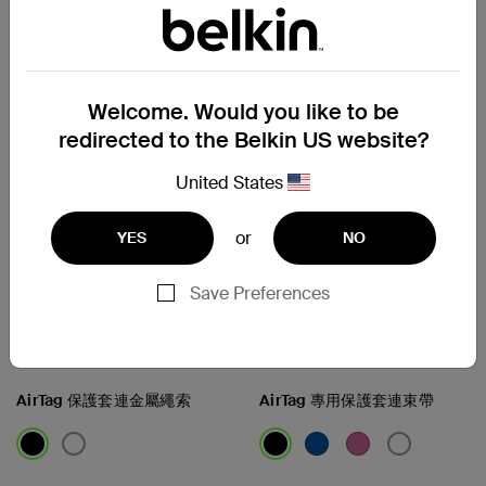
Price:
Price:
Welcome. Would you like to be
redirected to the Belkin US website?
United States
or
YES
NO
Save Preferences
AirTag 保護套連金屬繩索
AirTag 專用保護套連束帶