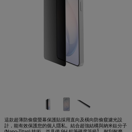
這款超薄防偷窺螢幕保護貼採用直向及橫向防偷窺濾光設
計，能有效保護您的個人隱私。結合超強結構與納米鈦分子
§
(Nano-Titan) 技術，並具備 9H 鉛筆硬度等級
，耐刮耐磨，