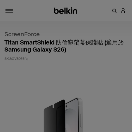
輸入關鍵
登入
切換瀏覽方式
ScreenForce
Titan SmartShield 防偷窺螢幕保護貼 (適用於
Samsung Galaxy S26)
SKU:
OVB075fq
5 客戶評分（滿分為 5 分）