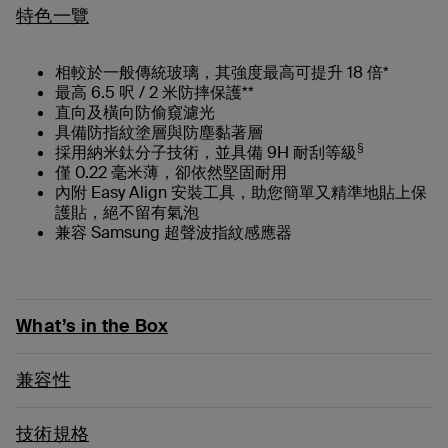
特色一覽
相較於一般傳統玻璃，其強度最高可提升 18 倍*
最高 6.5 呎 / 2 米防摔保護**
直向及橫向防偷窺濾光
具備防指紋塗層與防塵黏著層
§
採用納米鈦分子技術，並具備 9H 耐刮等級
僅 0.22 毫米薄，卻依然堅固耐用
內附 Easy Align 安裝工具，助您簡單又精準地貼上保
護貼，絕不留有氣泡
兼容 Samsung 超聲波指紋感應器
What’s in the Box
兼容性
技術規格