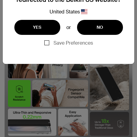
United States
or
YES
NO
Save Preferences