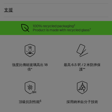
支援
‡
100% recycled packaging
†
Product is made with recycled glass
強度比傳統玻璃高出 18
最高 6.5 呎 / 2 米防摔保
倍*
護**
§
頂級抗刮性能
採用納米鈦分子技術