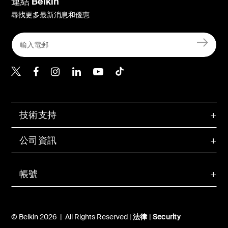
連結 Belkin
尋找更多最新消息和優惠
Belkin Twitter
Belkin Hong Kong Faceboo
Belkin Instagram
Belkin Hong Kong Lin
Belkin Youtube
Belkin TikTok
技術支持
公司資訊
帳號
© Belkin 2026 | All Rights Reserved |
法律
|
Security