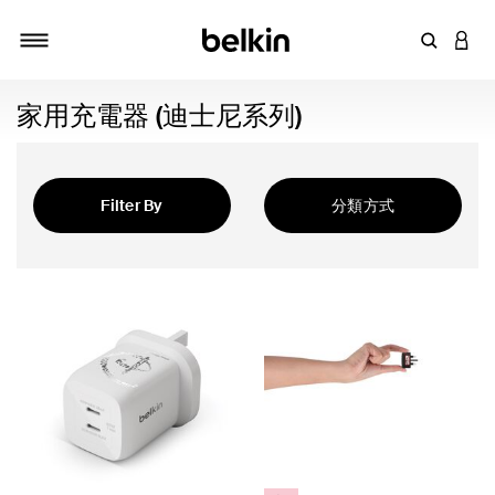
輸入關鍵
登入
切換瀏覽方式
家用充電器 (迪士尼系列)
Filter By
分類方式
精選