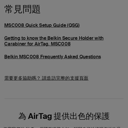
常見問題
MSC008 Quick Setup Guide (QSG)
Getting to know the Belkin Secure Holder with
Carabiner for AirTag, MSC008
Belkin MSC008 Frequently Asked Questions
需要更多協助嗎？
請造訪完整的支援頁面
為 AirTag 提供出色的保護