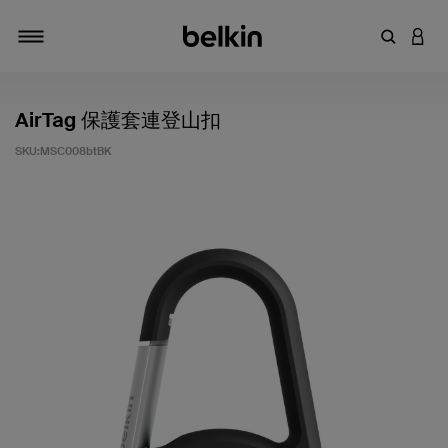
輸入關鍵
登入
切換瀏覽方式
AirTag 保護套連登山扣
SKU:
MSC008btBK
5 客戶評分（滿分為 5 分）