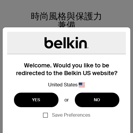
時尚風格與保護力
兼備
在任何環境都能享受極
致的觀賞體驗，這款磁
力保護殼不僅擁有卓越
保護功能，更與
Welcome. Would you like to be
MagSafe 完美兼容，單
redirected to the Belkin US website?
手就能輕鬆吸附
United States
iPhone。抗紫外線物料
能防止變色和損耗，微
or
YES
NO
凸邊緣則保護相機和螢
幕的安全。纖薄輕巧的
Save Preferences
設計不會影響 iPhone
功能和觸控回應，精確