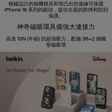
精確設計的相機模具和突凸出的邊緣可保護
iPhone 16 系列的鏡頭，提供全面的防摔和防刮
保護。
神奇磁吸環具備強大連接力
高達 10N (牛頓) 的超強吸力，配備 36+2 個圓
形磁吸環