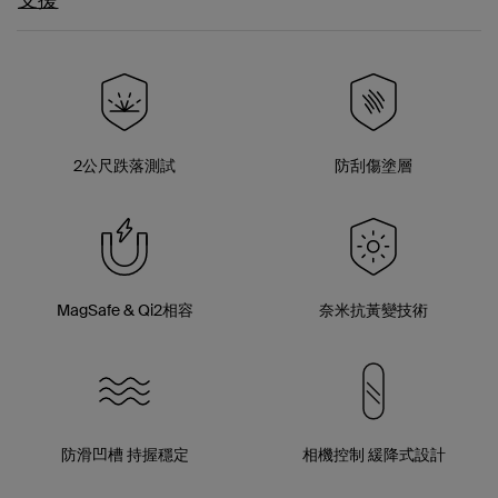
支援
2公尺跌落測試
防刮傷塗層
MagSafe & Qi2相容
奈米抗黃變技術
防滑凹槽 持握穩定
相機控制 緩降式設計