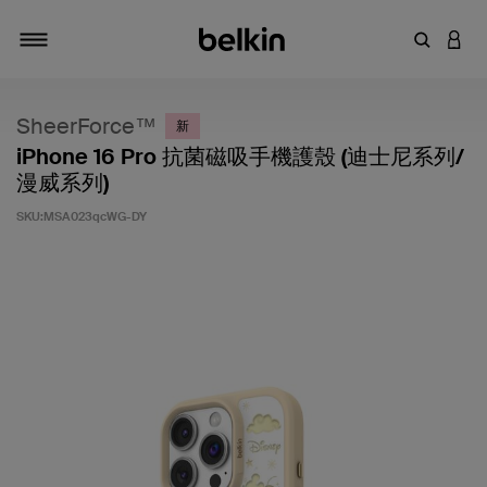
輸入關鍵
登入
切換瀏覽方式
SheerForce™
新
iPhone 16 Pro 抗菌磁吸手機護殼 (迪士尼系列/
漫威系列)
SKU:
MSA023qcWG-DY
4.7 客戶評分（滿分為 5 分）