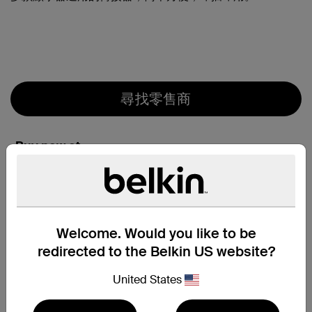
尋找零售商
Buy now at
Welcome. Would you like to be
Belkin HK eShop
redirected to the Belkin US website?
United States
特色一覽