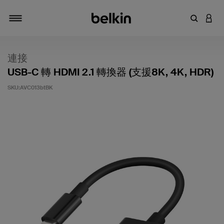
輸入關鍵
登入
切換瀏覽方式
連接
USB-C 轉 HDMI 2.1 轉換器 (支援8K, 4K, HDR)
SKU:
AVC013btBK
4.2 客戶評分（滿分為 5 分）