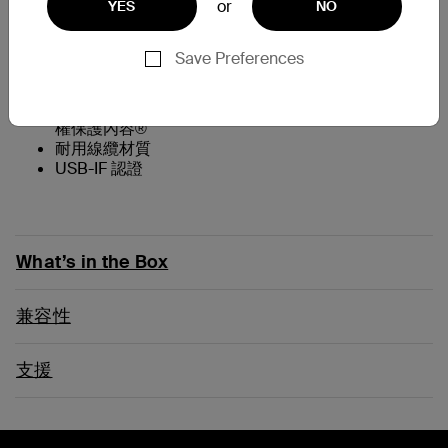
or
YES
NO
支援至高 8K @60Hz 和 4K @144Hz
Save Preferences
系有 USB-C 連接線
HDR10+超高清視訊
支援 HBR3、DSC、HDCP 2.2 的 iTunes/Netflix 受版
權保護內容®
耐用線纜材質
USB-IF 認證
What’s in the Box
兼容性
支援