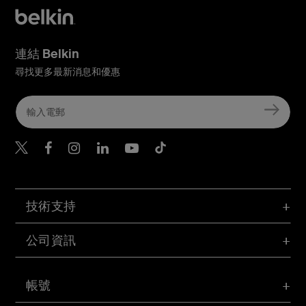
連結 Belkin
尋找更多最新消息和優惠
Belkin Twitter
Belkin Hong Kong Faceboo
Belkin Instagram
Belkin Hong Kong Lin
Belkin Youtube
Belkin TikTok
技術支持
公司資訊
帳號