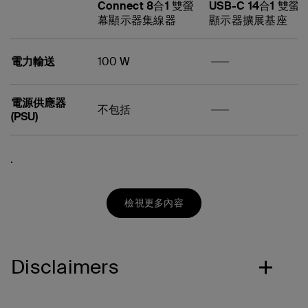
Connect 8合1 雙螢
USB-C 14合1 雙螢
幕顯示器集線器
顯示器擴展基座
否
否
電力輸送
100 W
電源供應器
否
否
不包括
(PSU)
Warranty and
否
否
否
否
USB-C
隨附 USB-C 連接線
否
解析度
科技
資料傳輸速度
Weight
4K
MST
10 Gbps
0.27 磅 / 122 克
.
3 年保養
集成/配套的線
否
否
Support
外接顯示器
2
USB-A
長度：8.7 吋 / 22 厘
否
否
否
否
否
否
输入
纜長度
否
HDMI
米
2x USB-C 3.2
Ethernet (乙太網絡)
否
4.8 吋 / 123 毫米 x
(10Gbps)
否
否
檢視更多內容
輸入
Dimensions
否
否
2x USB-A 3.0
2.4 吋 / 60 毫米 x 0.7
(LxWxH)
(5Gbps)
吋 / 17 毫米
1Gb Ethernet
否
USB-C 3.2（100W
Disclaimers
否
Ports
PD，10Gbps）
2x HDMI 2.0
(4K@60Hz)