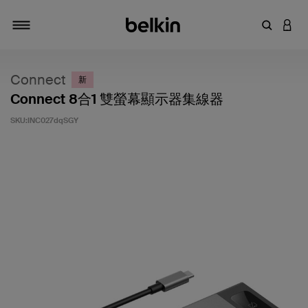
輸入關鍵
登入
切換瀏覽方式
Connect
新
Connect 8合1 雙螢幕顯示器集線器
SKU:
INC027dqSGY
5 客戶評分（滿分為 5 分）