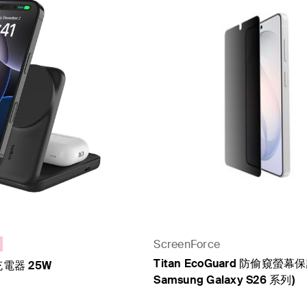
n
ScreenForce
Titan EcoGuard 防偷窺螢幕
電器 25W
Samsung Galaxy S26 系列)