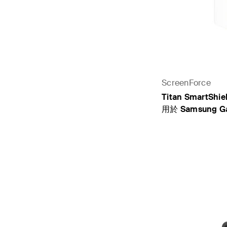
ScreenForce
Titan SmartS
用於 Samsung Ga
Price: