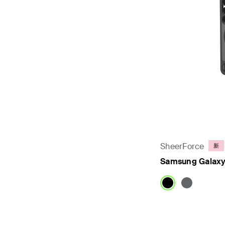
SheerForce
新
Samsung Gal
Price: