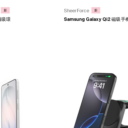
SheerForce
新
新
 磁吸環
Samsung Galaxy Qi2 磁
Price: