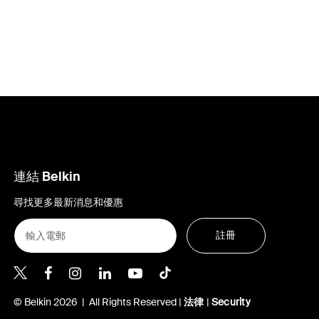
連結 Belkin
尋找更多最新消息和優惠
註冊
Belkin Twitter
Belkin Hong Kong Facebook
Belkin Instagram
Belkin Hong Kong Lin
Belkin Youtube
Belkin TikTok
© Belkin 2026 | All Rights Reserved |
法律
|
Security