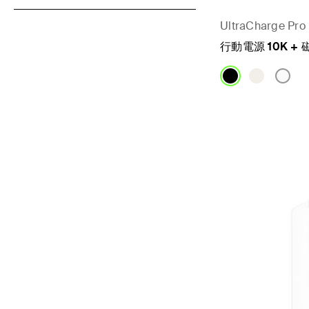
UltraCharge Pro
行動電源 10K +
Price: