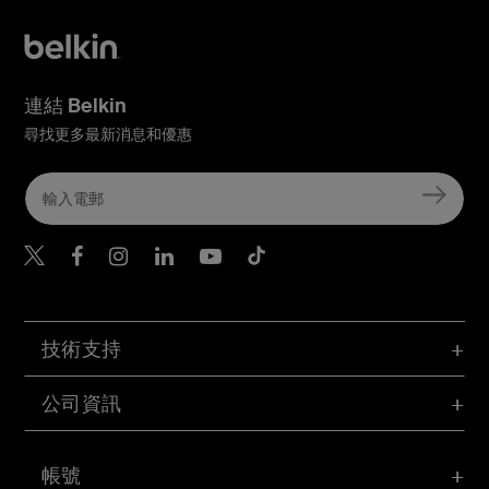
連結 Belkin
尋找更多最新消息和優惠
Belkin Twitter
Belkin Hong Kong Faceboo
Belkin Instagram
Belkin Hong Kong Lin
Belkin Youtube
Belkin TikTok
技術支持
公司資訊
帳號