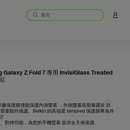
登入您的
Galaxy Z Fold 7 專用 InvisiGlass Treated
貼
5 客戶
g 原廠保護膜僅能保護內側螢幕 ，外側螢幕長期暴露於 跌
需要額外保護。Belkin 的高強度 tempred 保護膜專為外
計
 、防摔功能，為您的手機螢幕 提供全天候保護。