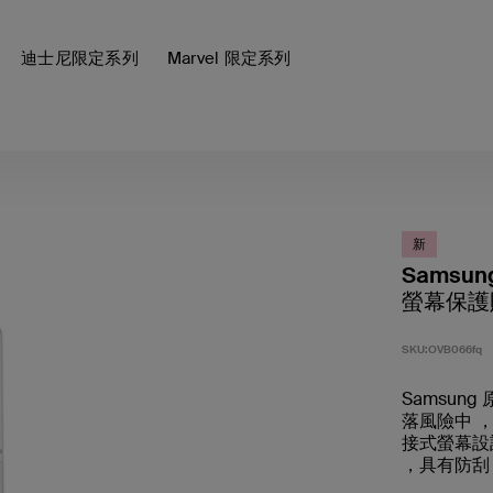
迪士尼限定系列
Marvel 限定系列
新
Samsung 
螢幕保護
SKU:
OVB066fq
Samsun
落風險中 ，
接式螢幕設
，具有防刮