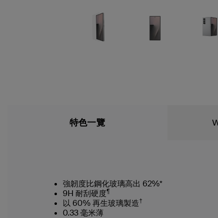
特色一覽
W
強韌度比鋼化玻璃高出 62%*
¶
9H 耐刮硬度
†
以 60% 再生玻璃製造
0.33 毫米薄