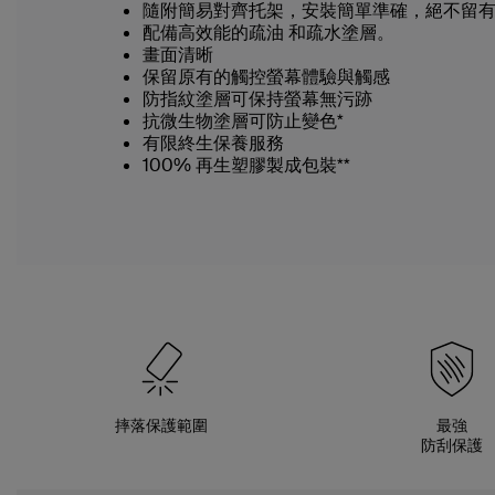
隨附簡易對齊托架，安裝簡單準確，絕不留
配備高效能的疏油 和疏水塗層。
畫面清晰
保留原有的觸控螢幕體驗與觸感
防指紋塗層可保持螢幕無污跡
抗微生物塗層可防止變色*
有限終生保養服務
100% 再生塑膠製成包裝**
摔落保護範圍
最強
防刮保護