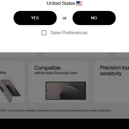
United States
or
YES
NO
Save Preferences