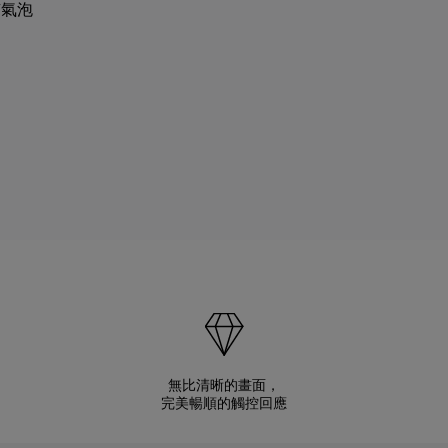
有氣泡
無比清晰的畫面，
完美暢順的觸控回應