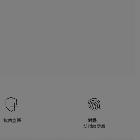
抗菌塗層
耐髒、
防指紋塗層