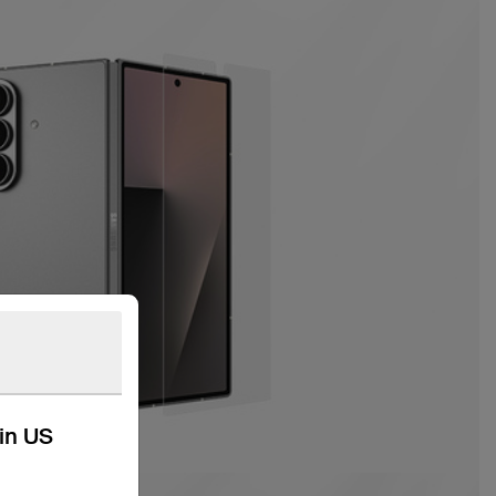
kin US