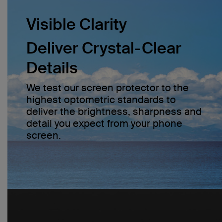
Visible Clarity
Deliver Crystal-Clear
Details
We test our screen protector to the
highest optometric standards to
deliver the brightness, sharpness and
detail you expect from your phone
screen.